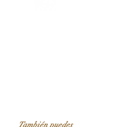
Catering La Cocina de Malú
Maica:
600 922 530
Aroa: 603 538 715
Enrique: 667 891 460
Envíanos un mail a:
Maica:
eventos@lacocinademalu.com
Aroa: aroa@lacocinademalu.com
Enrique: hola@lacocinademalu.com
También puedes